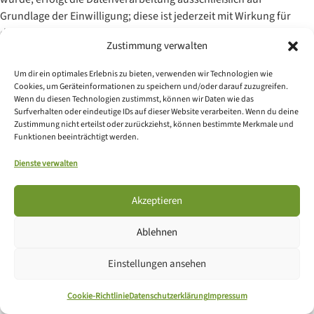
Grundlage der Einwilligung; diese ist jederzeit mit Wirkung für
die Zukunft widerrufbar.
Zustimmung verwalten
Die zwischen Ihnen und uns auf WhatsApp ausgetauschten
Um dir ein optimales Erlebnis zu bieten, verwenden wir Technologien wie
Kommunikationsinhalte verbleiben bei uns, bis Sie uns zur
Cookies, um Geräteinformationen zu speichern und/oder darauf zuzugreifen.
Löschung auffordern, Ihre Einwilligung zur Speicherung
Wenn du diesen Technologien zustimmst, können wir Daten wie das
widerrufen oder der Zweck für die Datenspeicherung entfällt
Surfverhalten oder eindeutige IDs auf dieser Website verarbeiten. Wenn du deine
Zustimmung nicht erteilst oder zurückziehst, können bestimmte Merkmale und
(z. B. nach abgeschlossener Bearbeitung Ihrer Anfrage).
Funktionen beeinträchtigt werden.
Zwingende gesetzliche Bestimmungen – insbesondere
Aufbewahrungsfristen – bleiben unberührt.
Dienste verwalten
Das Unternehmen verfügt über eine Zertifizierung nach dem
Akzeptieren
„EU-US Data Privacy Framework“ (DPF). Der DPF ist ein
Übereinkommen zwischen der Europäischen Union und den
Ablehnen
USA, der die Einhaltung europäischer Datenschutzstandards
bei Datenverarbeitungen in den USA gewährleisten soll. Jedes
Einstellungen ansehen
nach dem DPF zertifizierte Unternehmen verpflichtet sich,
diese Datenschutzstandards einzuhalten. Weitere
Cookie-Richtlinie
Datenschutzerklärung
Impressum
Informationen hierzu erhalten Sie vom Anbieter unter